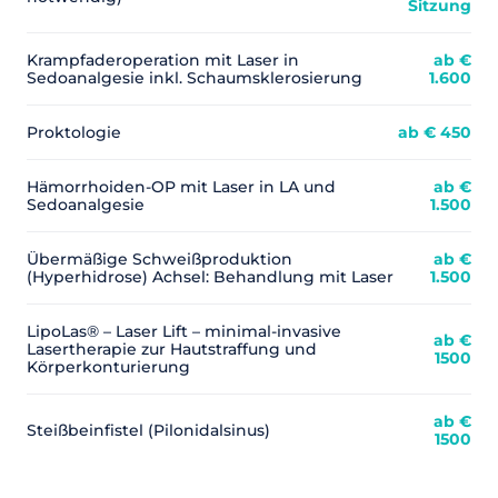
Sitzung
Krampfaderoperation mit Laser in
ab €
Sedoanalgesie inkl. Schaumsklerosierung
1.600
Proktologie
ab € 450
Hämorrhoiden-OP mit Laser in LA und
ab €
Sedoanalgesie
1.500
Übermäßige Schweißproduktion
ab €
(Hyperhidrose) Achsel: Behandlung mit Laser
1.500
LipoLas® – Laser Lift – minimal-invasive
ab €
Lasertherapie zur Hautstraffung und
1500
Körperkonturierung
ab €
​Steißbeinfistel (Pilonidalsinus)
1500