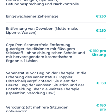
Untersuchungen, Operation,
Befundbesprechung und Nachkontrolle.
Eingewachsener Zehennagel
€ 250
Entfernung von Geweben (Muttermale,
€ 250
Lipome, Warzen)
Cryo Pen: Schmerzfreie Entfernung
gutartiger Hautläsionen mit flüssigem
€ 150 pro
Stickstoff – ohne chirurgischen Schnitt und
Sitzung
mit hervorragendem kosmetischem
Ergebnis. 1 Läsion
Venenstatus: vor Beginn der Therapie ist die
Erhebung des Venenstatus (Doppler
Ultraschall) verpflichtend. Sie dient der
€ 150
Beurteilung der venösen Situation und der
Entscheidung über die weitere Therapie
(Operation, Verödung usw.)
€ 180
Verödung: (oft mehrere Sitzungen
pro
notwendig)​