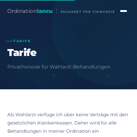
Ordination
Iancu
FACHARZT FÜR CHIRURGIE
TARIFE
Tarife
Privathonorar für Wahlarzt-Behandlungen
Als Wahlarzt verfüge ich über keine Verträge mit den
gesetzlichen Krankenkassen. Daher wird für alle
Behandlungen in meiner Ordination ein