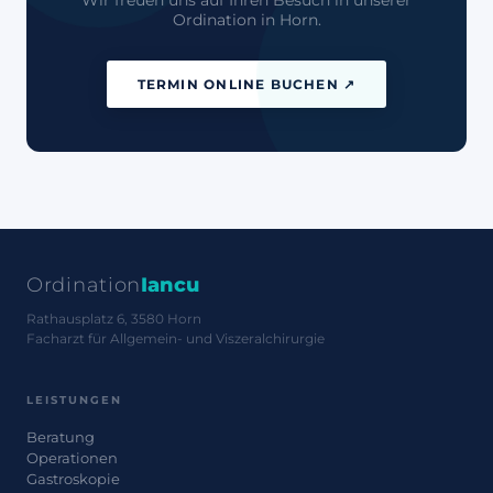
Wir freuen uns auf Ihren Besuch in unserer
Ordination in Horn.
TERMIN ONLINE BUCHEN ↗
Ordination
Iancu
Rathausplatz 6, 3580 Horn
Facharzt für Allgemein- und Viszeralchirurgie
LEISTUNGEN
Beratung
Operationen
Gastroskopie